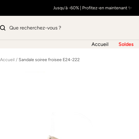
Passer
🔥 SOLDES : Jusqu’à -60% | Profitez-en maintenant ✨
au
contenu
Accueil
Soldes
Accueil
Sandale soiree froisee E24-222