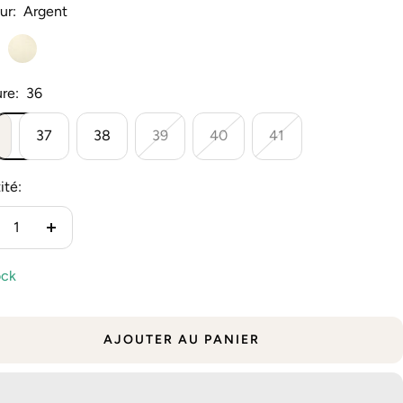
ur:
Argent
t
Dore
re:
36
37
38
39
40
41
ité:
duire
Augmenter
la
ock
antité
quantité
AJOUTER AU PANIER