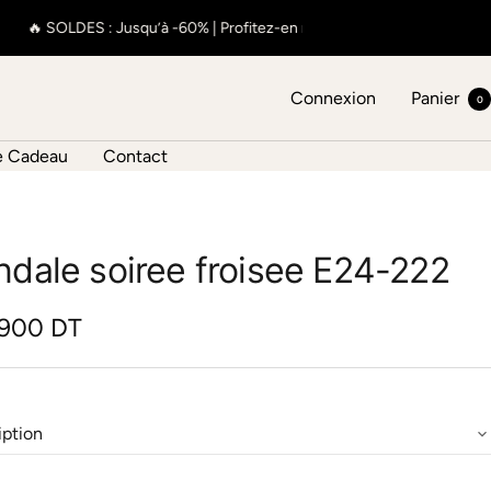
🔥 SOLDES : Jusqu’à -60% | Profitez-en maintenant ✨
🔥
Connexion
Panier
0
 Cadeau
Contact
ndale soiree froisee E24-222
.900 DT
te
iption