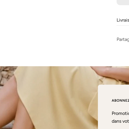
Livra
Parta
ABONNEZ
Promotio
dans vot