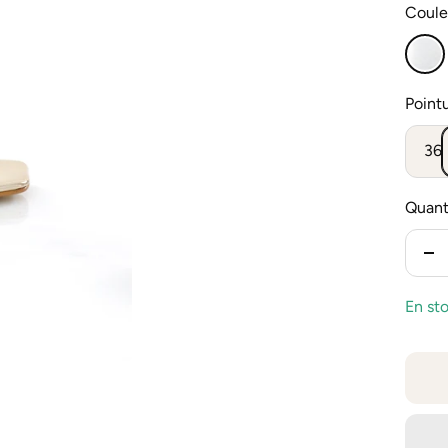
Coule
Argen
Pointu
36
Quant
Ré
la
En st
qu