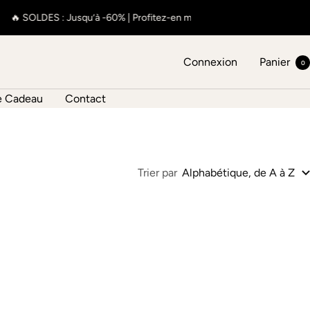
🔥 SOLDES : Jusqu’à -60% | Profitez-en maintenant ✨
🔥 SO
Connexion
Panier
0
 Cadeau
Contact
Trier par
Alphabétique, de A à Z