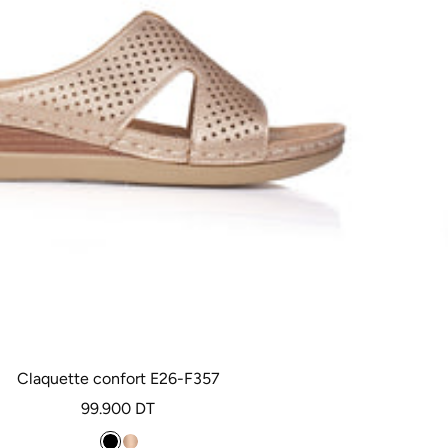
Claquette confort E26-F357
Prix
99.900 DT
de
N
C