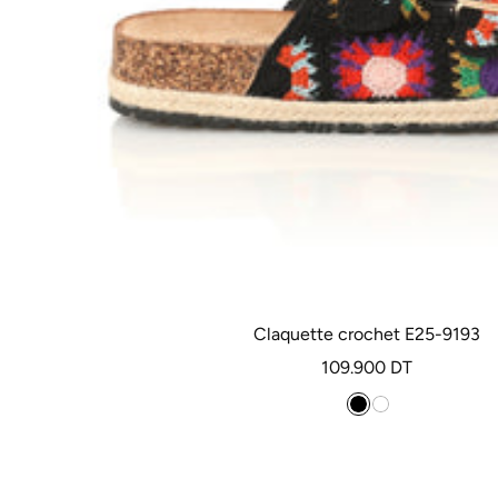
Claquette crochet E25-9193
Prix
109.900 DT
de
N
B
vente
o
l
i
a