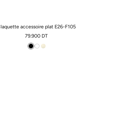
laquette accessoire plat E26-F105
Prix
79.900 DT
de
N
B
D
vente
o
l
o
i
a
r
r
n
e
c