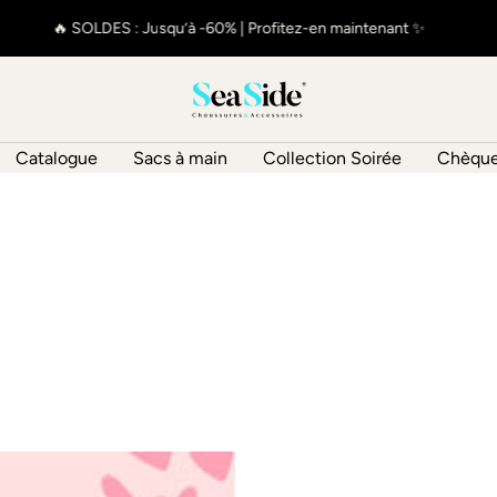
🔥 SOLDES : Jusqu’à -60% | Profitez-en maintenant ✨
SeaSide
Collection
Catalogue
Sacs à main
Collection Soirée
Chèque