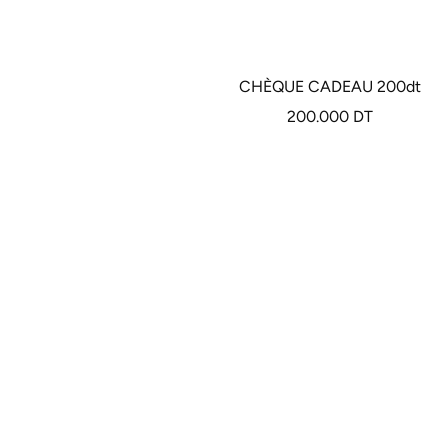
CHÈQUE CADEAU 200dt
Prix
200.000 DT
de
vente