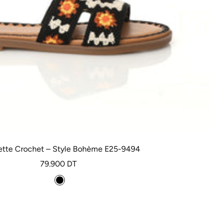
ette Crochet – Style Bohème E25-9494
Prix
79.900 DT
de
N
vente
o
i