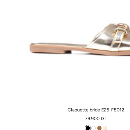
Claquette bride E26-F8012
Prix
79.900 DT
de
N
B
C
D